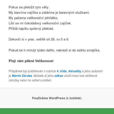
Pokus se přeložit tyto věty:
My barvíme vajíčka a zdobíme je barevnými stužkami.
My pečeme velikonoční jehňátko.
Líbí se mi čokoládový velikonoční zajíček.
Příště napíšu správný překlad.
Dokonči si v prac. sešitě str.29, cv.5 a 6.
Pokud se ti minulý týden dařilo, nakresli si do sešitu smajlíka.
Přeji vám pěkné Velikonoce!
Příspěvek byl publikován v rubrice
4. třída
,
Aktuality
a jeho autorem
je
Martin Záruba
. Můžete si jeho
odkaz
uložit mezi své oblíbené
záložky nebo ho sdílet s přáteli.
Používáme WordPress (v češtině).