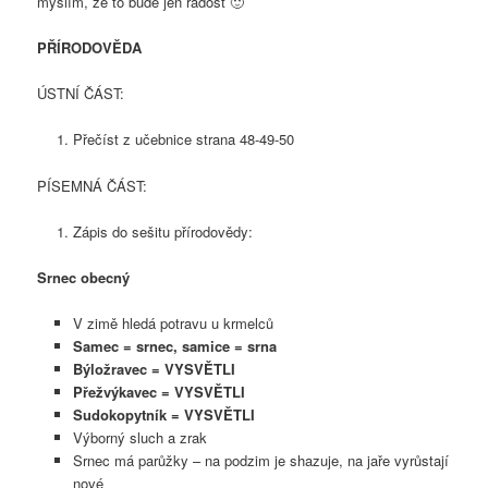
myslím, že to bude jen radost 🙂
PŘÍRODOVĚDA
ÚSTNÍ ČÁST:
Přečíst z učebnice strana 48-49-50
PÍSEMNÁ ČÁST:
Zápis do sešitu přírodovědy:
Srnec obecný
V zimě hledá potravu u krmelců
Samec = srnec, samice = srna
Býložravec = VYSVĚTLI
Přežvýkavec = VYSVĚTLI
Sudokopytník = VYSVĚTLI
Výborný sluch a zrak
Srnec má parůžky – na podzim je shazuje, na jaře vyrůstají
nové