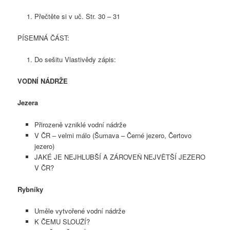
Přečtěte si v uč. Str. 30 – 31
PÍSEMNÁ ČÁST:
Do sešitu Vlastivědy zápis:
VODNÍ NÁDRŽE
Jezera
Přirozeně vzniklé vodní nádrže
V ČR – velmi málo (Šumava – Černé jezero, Čertovo
jezero)
JAKÉ JE NEJHLUBŠÍ A ZÁROVEŇ NEJVĚTŠÍ JEZERO
V ČR?
Rybníky
Uměle vytvořené vodní nádrže
K ČEMU SLOUŽÍ?