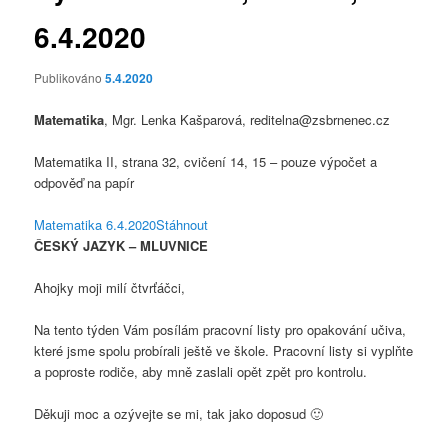
6.4.2020
Publikováno
5.4.2020
Matematika
, Mgr. Lenka Kašparová, reditelna@zsbrnenec.cz
Matematika II, strana 32, cvičení 14, 15 – pouze výpočet a
odpověď na papír
Matematika 6.4.2020
Stáhnout
ČESKÝ JAZYK – MLUVNICE
Ahojky moji milí čtvrťáčci,
Na tento týden Vám posílám pracovní listy pro opakování učiva,
které jsme spolu probírali ještě ve škole. Pracovní listy si vyplňte
a poproste rodiče, aby mně zaslali opět zpět pro kontrolu.
Děkuji moc a ozývejte se mi, tak jako doposud 🙂