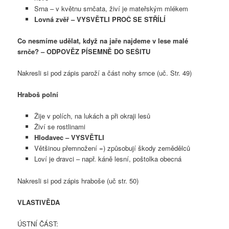
Srna – v květnu srnčata, živí je mateřským mlékem
Lovná zvěř – VYSVĚTLI PROČ SE STŘÍLÍ
Co nesmíme udělat, když na jaře najdeme v lese malé
srnče? – ODPOVĚZ PÍSEMNĚ DO SEŠITU
Nakresli si pod zápis paroží a část nohy srnce (uč. Str. 49)
Hraboš polní
Žije v polích, na lukách a při okraji lesů
Živí se rostlinami
Hlodavec – VYSVĚTLI
Většinou přemnožení =) způsobují škody zemědělců
Loví je dravci – např. káně lesní, poštolka obecná
Nakresli si pod zápis hraboše (uč str. 50)
VLASTIVĚDA
ÚSTNÍ ČÁST: