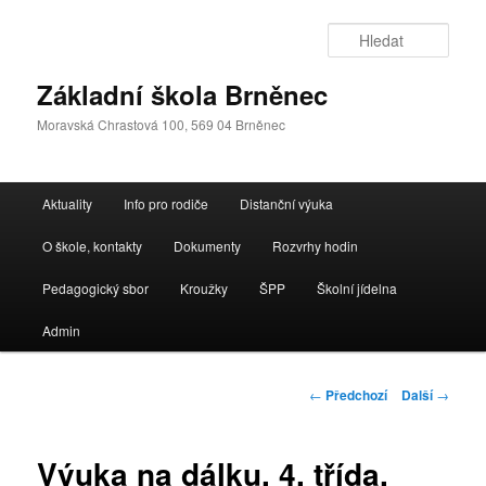
Přejít
k
Hleda
hlavnímu
obsahu
Základní škola Brněnec
webu
Moravská Chrastová 100, 569 04 Brněnec
Hlavní
Aktuality
Info pro rodiče
Distanční výuka
navigační
menu
O škole, kontakty
Dokumenty
Rozvrhy hodin
Pedagogický sbor
Kroužky
ŠPP
Školní jídelna
Admin
Navigace
←
Předchozí
Další
→
pro
příspěvky
Výuka na dálku, 4. třída,