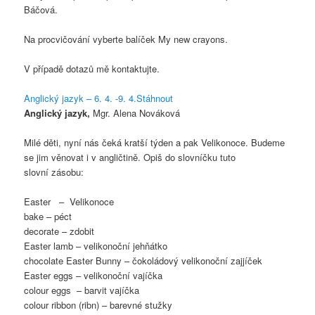
Báčová.
Na procvičování vyberte balíček My new crayons.
V případě dotazů mě kontaktujte.
Anglický jazyk – 6. 4. -9. 4.
Stáhnout
Anglický jazyk,
Mgr. Alena Nováková
Milé děti, nyní nás čeká kratší týden a pak Velikonoce. Budeme
se jim věnovat i v angličtině. Opiš do slovníčku tuto
slovní zásobu:
Easter – Velikonoce
bake – péct
decorate – zdobit
Easter lamb – velikonoční jehňátko
chocolate Easter Bunny – čokoládový velikonoční zajjíček
Easter eggs – velikonoční vajíčka
colour eggs – barvit vajíčka
colour ribbon (ribn) – barevné stužky