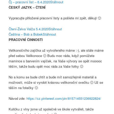
Čj – pracovní list – 6.4.2020
Stáhnout
ČESKÝ JAZYK – ČTENÍ
Vypracujte přiložené pracovní listy a pošlete mi zpět, děkuji 🙂
Čtení-Želva Valža 5.4.2020
Stáhnout
Čeština – Bob a Bobek
Stáhnout
PRACOVNÍ ČINNOSTI
Velikonočního zajíčka už vytvořeného máme :-), ale stále máme
před sebou Velikonoce 🙂 Budu moc ráda, když pomůžete
mamince s barvením vajíček, na Vaše výtvory se opět mooooc
těším, takže budu opět moc ráda za Vaše fotky 🙂
No a komu se bude chtít a bude mít samozřejmě materiál a
možnosti, může si vyrobit krásnou velikonoční ovečku 🙂 Už se
těším na fotečky 🙂
Návod zde:
https://cz.pinterest.com/pin/815714551236922824/
Kuličku z vlny jsme už společně ve škole vytvářeli, takže