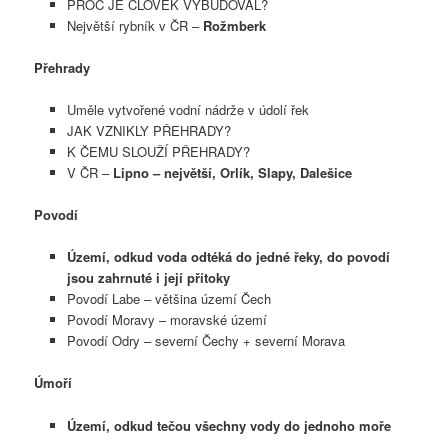
PROČ JE ČLOVĚK VYBUDOVAL?
Největší rybník v ČR –
Rožmberk
Přehrady
Uměle vytvořené vodní nádrže v údolí řek
JAK VZNIKLY PŘEHRADY?
K ČEMU SLOUŽÍ PŘEHRADY?
V ČR –
Lipno – největší, Orlík, Slapy, Dalešice
Povodí
Území, odkud voda odtéká do jedné řeky, do povodí
jsou zahrnuté i její přítoky
Povodí Labe – většina území Čech
Povodí Moravy – moravské území
Povodí Odry – severní Čechy + severní Morava
Úmoří
Území, odkud tečou všechny vody do jednoho moře