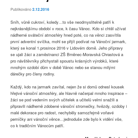
Publikováno
2.12.2016
Sníh, vůně cukroví, koledy…to vše neodmyslitelně patří k
nejkrásnějšímu období v roce, k času Vánoc. Kdo si chtěl užívat
nádherné sváteční atmosféry hned poté, co na věnci zasvítila
první adventní svíčka, mohl se přijít podívat na Vánoční jarmark,
který se konal 1.prosince 2016 v Lidovém domě. Jeho přípravy
se ujali žáci a zaměstnanci ZŠ Brněnec-Moravská Chrastová a
pro návštěvníky přichystali spoustu krásných výrobků, které
mnohým ozdobí dům v době Vánoc nebo se stanou milými
dárečky pro členy rodiny.
Každý, kdo na jarmark zavítal, nejen že si domů odnesl kousek
hřejivé vánoční atmosféry, ale hlavně načerpal mnoho inspirace –
žáci se pod vedením svých učitelek a učitelů velmi snažili a
připravili nádherně zdobené vánoční stromečky, hvězdy, ozdoby i
malé dekorace pro radost, nechyběly samozřejmě voňavé
perníčky ani vánoční věnce…jednoduše zde bylo k vidění vše,
co k tradičním Vánocům patří.