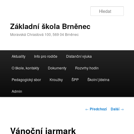
Přejít
k
Hleda
hlavnímu
obsahu
Základní škola Brněnec
webu
Moravská Chrastová 100, 569 04 Brněnec
Hlavní
Aktuality
Info pro rodiče
Distanční výuka
navigační
menu
O škole, kontakty
Dokumenty
Rozvrhy hodin
Pedagogický sbor
Kroužky
ŠPP
Školní jídelna
Admin
Navigace
←
Předchozí
Další
→
pro
příspěvky
Vánoční jarmark