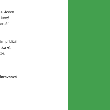
alu Jeden
 který
naruší
 přiblížil
lázně),
oze.
 Moravcová