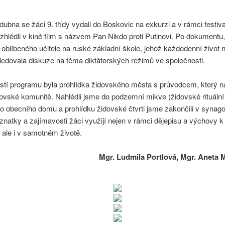
 dubna se žáci 9. třídy vydali do Boskovic na exkurzi a v rámci festiv
zhlédli v kině film s názvem Pan Nikdo proti Putinovi. Po dokumentu,
oblíbeného učitele na ruské základní škole, jehož každodenní život 
ledovala diskuze na téma diktátorských režimů ve společnosti.
tí programu byla prohlídka židovského města s průvodcem, který nám
dovské komunitě. Nahlédli jsme do podzemní mikve (židovské rituální 
 obecního domu a prohlídku židovské čtvrti jsme zakončili v synag
natky a zajímavosti žáci využijí nejen v rámci dějepisu a výchovy k
 ale i v samotném životě.
Mgr. Ludmila Portlová, Mgr. Aneta