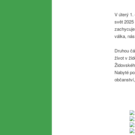
V úterý 1.
svět 2025 
zachycuje 
válka, nás
Druhou čás
život v ži
Židovského
Nabyté poz
občanství,