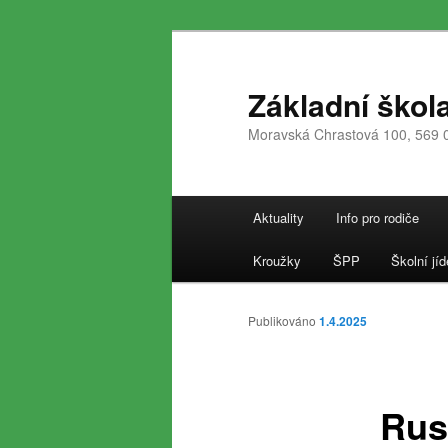
Přejít
k
hlavnímu
Základní škol
obsahu
Moravská Chrastová 100, 569 
webu
Hlavní
Aktuality
Info pro rodiče
navigační
menu
Kroužky
ŠPP
Školní jíd
Publikováno
1.4.2025
Rus