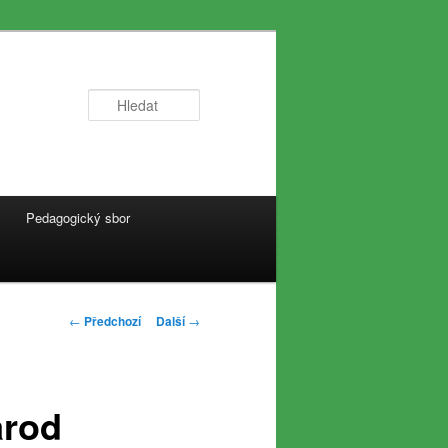
Hledat
Pedagogický sbor
Navigace
←
Předchozí
Další
→
pro
příspěvky
árod