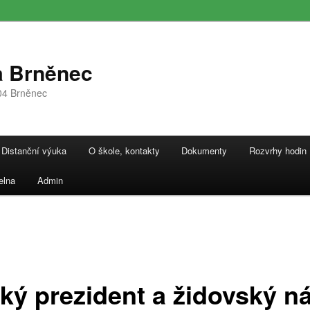
a Brněnec
04 Brněnec
Distanční výuka
O škole, kontakty
Dokumenty
Rozvrhy hodin
elna
Admin
ký prezident a židovský n