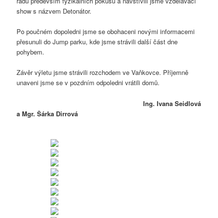
řadu především fyzikálních pokusů a navštívili jsme vzdělávací
show s názvem Detonátor.
Po poučném dopoledni jsme se obohaceni novými informacemi
přesunuli do Jump parku, kde jsme strávili další část dne
pohybem.
Závěr výletu jsme strávili rozchodem ve Vaňkovce. Příjemně
unaveni jsme se v pozdním odpoledni vrátili domů.
Ing. Ivana Seidlová
a Mgr. Šárka Dirrová