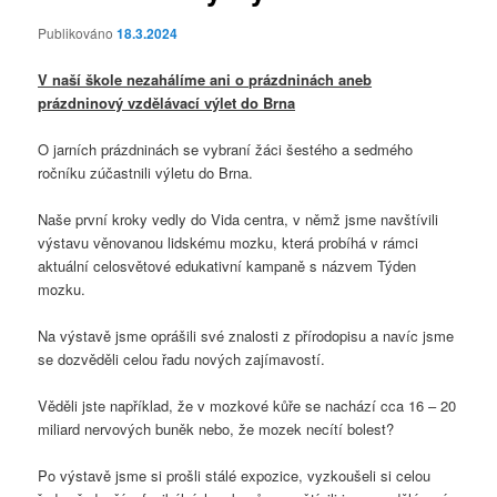
Publikováno
18.3.2024
V naší škole nezahálíme ani o prázdninách aneb
prázdninový vzdělávací výlet do Brna
O jarních prázdninách se vybraní žáci šestého a sedmého
ročníku zúčastnili výletu do Brna.
Naše první kroky vedly do Vida centra, v němž jsme navštívili
výstavu věnovanou lidskému mozku, která probíhá v rámci
aktuální celosvětové edukativní kampaně s názvem Týden
mozku.
Na výstavě jsme oprášili své znalosti z přírodopisu a navíc jsme
se dozvěděli celou řadu nových zajímavostí.
Věděli jste například, že v mozkové kůře se nachází cca 16 – 20
miliard nervových buněk nebo, že mozek necítí bolest?
Po výstavě jsme si prošli stálé expozice, vyzkoušeli si celou