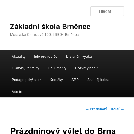
Přejít
k
Hleda
hlavnímu
obsahu
Základní škola Brněnec
webu
Moravská Chrastová 100, 569 04 Brněnec
Hlavní
Aktuality
Info pro rodiče
Distanční výuka
navigační
menu
O škole, kontakty
Dokumenty
Rozvrhy hodin
Pedagogický sbor
Kroužky
ŠPP
Školní jídelna
Admin
Navigace
←
Předchozí
Další
→
pro
příspěvky
Prázdninový výlet do Brna