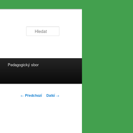
Hledat
Pedagogický sbor
Navigace
←
Předchozí
Další
→
pro
příspěvky