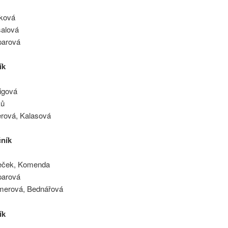
ková
alová
parová
ík
igová
ků
erová, Kalasová
čník
eček, Komenda
parová
merová, Bednářová
ík