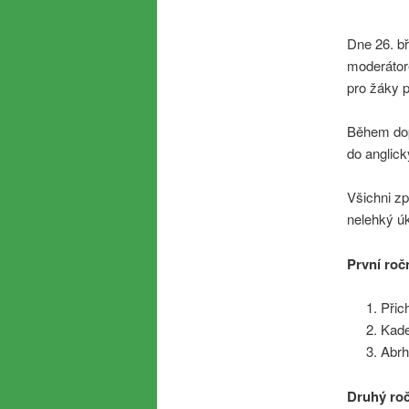
Dne 26. b
moderátor
pro žáky p
Během dop
do anglick
Všichni zp
nelehký úk
První roč
Přic
Kad
Abr
Druhý ro