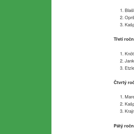
Blaš
Oprš
Kaš
Třetí ročn
Knöt
Jan
Etzl
Čtvrtý ro
Mar
Kaš
Kraj
Pátý ročn