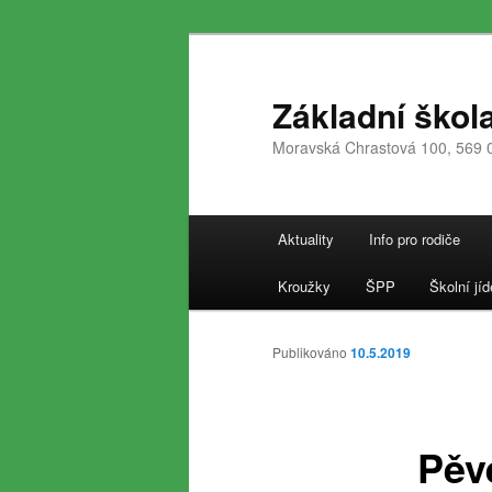
Přejít
k
hlavnímu
Základní škol
obsahu
Moravská Chrastová 100, 569 
webu
Hlavní
Aktuality
Info pro rodiče
navigační
menu
Kroužky
ŠPP
Školní jíd
Publikováno
10.5.2019
Pěv