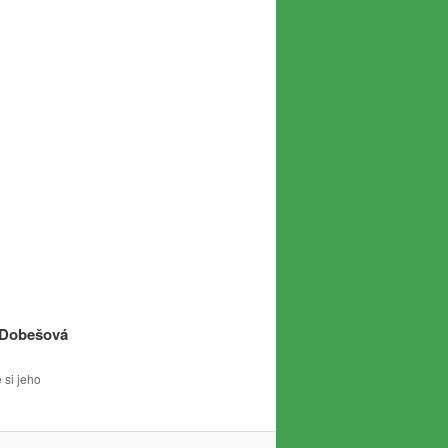
 Dobešová
 si jeho