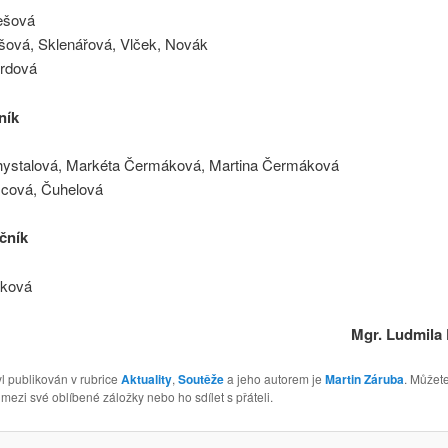
ešová
šová, Sklenářová, Vlček, Novák
rdová
ník
hystalová, Markéta Čermáková, Martina Čermáková
cová, Čuhelová
očník
nková
Mgr. Ludmila
l publikován v rubrice
Aktuality
,
Soutěže
a jeho autorem je
Martin Záruba
. Můžete
 mezi své oblíbené záložky nebo ho sdílet s přáteli.