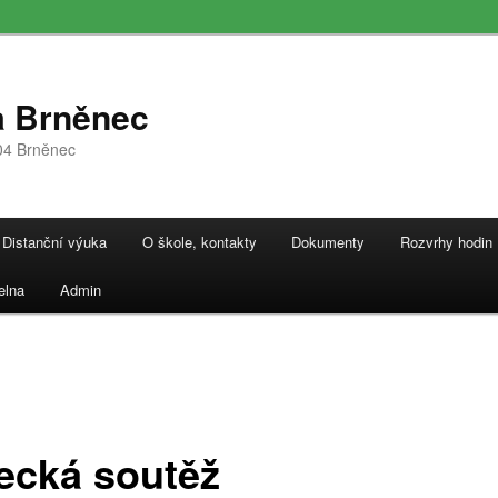
a Brněnec
04 Brněnec
Distanční výuka
O škole, kontakty
Dokumenty
Rozvrhy hodin
elna
Admin
ecká soutěž