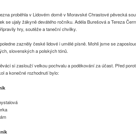
řezna proběhla v Lidovém domě v Moravské Chrastové pěvecká sout
ek se ujaly žákyně devátého ročníku. Adéla Burešová a Tereza Čer
řipravily hry, soutěže a taneční chvilky.
oledne zazněly české lidové i umělé písně. Mohli jsme se zaposlou
ých, slovenských a polských tónů.
ěváci si zaslouží velkou pochvalu a poděkování za účast. Před porot
ol a konečné rozhodnutí bylo:
ník
hystalová
erka
hám
čník