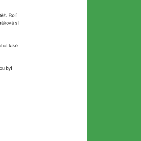
ěž. Rolí
máková si
chat také
ou byl