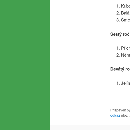
Kub
Balá
Šme
Šestý roč
Přic
Něm
Devátý r
Jelí
Příspěvek by
odkaz
uložit