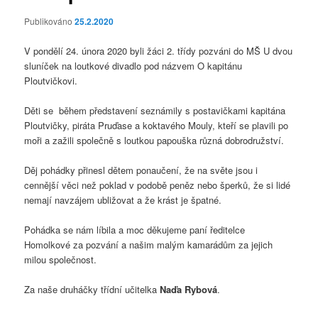
Publikováno
25.2.2020
V pondělí 24. února 2020 byli žáci 2. třídy pozváni do MŠ U dvou
sluníček na loutkové divadlo pod názvem O kapitánu
Ploutvičkovi.
Děti se během představení seznámily s postavičkami kapitána
Ploutvičky, piráta Pruďase a koktavého Mouly, kteří se plavili po
moři a zažili společně s loutkou papouška různá dobrodružství.
Děj pohádky přinesl dětem ponaučení, že na světe jsou i
cennější věci než poklad v podobě peněz nebo šperků, že si lidé
nemají navzájem ubližovat a že krást je špatné.
Pohádka se nám líbila a moc děkujeme paní ředitelce
Homolkové za pozvání a našim malým kamarádům za jejich
milou společnost.
Za naše druháčky třídní učitelka
Naďa Rybová
.