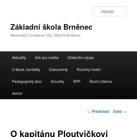
Přejít
k
Hleda
hlavnímu
obsahu
Základní škola Brněnec
webu
Moravská Chrastová 100, 569 04 Brněnec
Hlavní
Aktuality
Info pro rodiče
Distanční výuka
navigační
menu
O škole, kontakty
Dokumenty
Rozvrhy hodin
Pedagogický sbor
Kroužky
ŠPP
Školní jídelna
Admin
Navigace
←
Předchozí
Další
→
pro
příspěvky
O kapitánu Ploutvičkovi