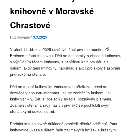
knihovně v Moravské
Chrastové
Publikováno
13.3.2025
V úterý 11. března 2025 navštívili žáci prvního ročníku ZŠ
Brněnec místní knihovnu. Děti se seznámily s chodem knihovny,
s výpůjčním řádem knihovny, s nabídkou knih pro děti a s
dalšími aktivitami knihovny, například s akcí pro školy Pasování
prvňáčků na čtenáře.
Děti se s paní knihovnicí Vaňousovou přivítaly a hned se
dozvěděly spoustu informací, jak se zachází s knihami, jak
knihy vznikly. Děti si poslechly říkadla, poznávaly písmena.
Zdatnější čtenáři z řady našich prvňáků se pochlubili svými
čtenářskými dovednostmi.
Prvňáci si v knihovně důkladně prohlédli dětské oddělení. Paní
knihovnice ukázala dětem řadu zajímavých knížek s krásnými