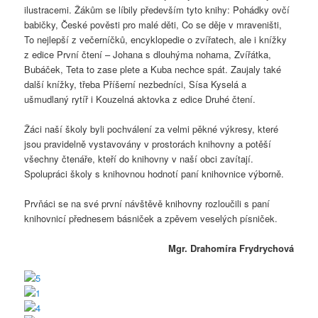
ilustracemi. Žákům se líbily především tyto knihy: Pohádky ovčí
babičky, České pověsti pro malé děti, Co se děje v mraveništi,
To nejlepší z večerníčků, encyklopedie o zvířatech, ale i knížky
z edice První čtení – Johana s dlouhýma nohama, Zvířátka,
Bubáček, Teta to zase plete a Kuba nechce spát. Zaujaly také
další knížky, třeba Příšerní nezbedníci, Sísa Kyselá a
ušmudlaný rytíř i Kouzelná aktovka z edice Druhé čtení.
Žáci naší školy byli pochválení za velmi pěkné výkresy, které
jsou pravidelně vystavovány v prostorách knihovny a potěší
všechny čtenáře, kteří do knihovny v naší obci zavítají.
Spolupráci školy s knihovnou hodnotí paní knihovnice výborně.
Prvňáci se na své první návštěvě knihovny rozloučili s paní
knihovnicí přednesem básniček a zpěvem veselých písniček.
Mgr. Drahomíra Frydrychová