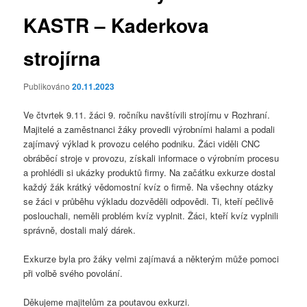
KASTR – Kaderkova
strojírna
Publikováno
20.11.2023
Ve čtvrtek 9.11. žáci 9. ročníku navštívili strojírnu v Rozhraní.
Majitelé a zaměstnanci žáky provedli výrobními halami a podali
zajímavý výklad k provozu celého podniku. Žáci viděli CNC
obráběcí stroje v provozu, získali informace o výrobním procesu
a prohlédli si ukázky produktů firmy. Na začátku exkurze dostal
každý žák krátký vědomostní kvíz o firmě. Na všechny otázky
se žáci v průběhu výkladu dozvěděli odpovědi. Ti, kteří pečlivě
poslouchali, neměli problém kvíz vyplnit. Žáci, kteří kvíz vyplnili
správně, dostali malý dárek.
Exkurze byla pro žáky velmi zajímavá a některým může pomoci
při volbě svého povolání.
Děkujeme majitelům za poutavou exkurzi.