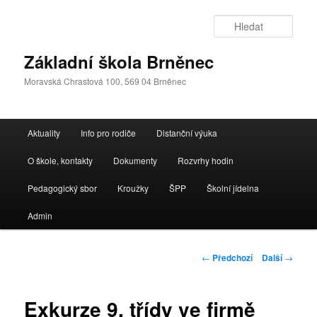
Přejít
k
Hleda
hlavnímu
obsahu
Základní škola Brněnec
webu
Moravská Chrastová 100, 569 04 Brněnec
Hlavní
Aktuality
Info pro rodiče
Distanční výuka
navigační
menu
O škole, kontakty
Dokumenty
Rozvrhy hodin
Pedagogický sbor
Kroužky
ŠPP
Školní jídelna
Admin
Navigace
←
Předchozí
Další
→
pro
příspěvky
Exkurze 9. třídy ve firmě