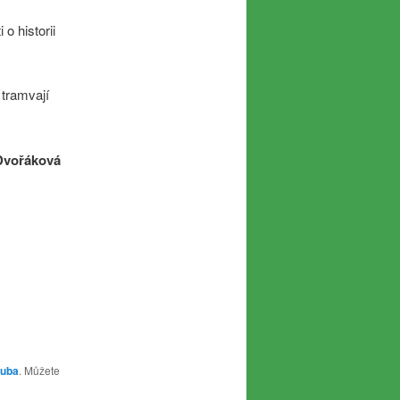
o historii
 tramvají
 Dvořáková
ruba
. Můžete