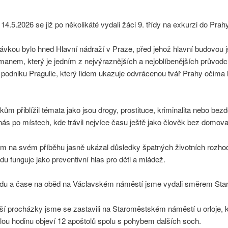
 14.5.2026 se již po několikáté vydali žáci 9. třídy na exkurzi do Prahy
ávkou bylo hned Hlavní nádraží v Praze, před jehož hlavní budovou 
anem, který je jedním z nejvýraznějších a nejoblíbenějších průvod
 podniku Pragulic, který lidem ukazuje odvrácenou tvář Prahy očima l
m přiblížil témata jako jsou drogy, prostituce, kriminalita nebo be
nás po místech, kde trávil nejvíce času ještě jako člověk bez domova
 na svém příběhu jasně ukázal důsledky špatných životních rozhod
du funguje jako preventivní hlas pro děti a mládež.
du a čase na oběd na Václavském náměstí jsme vydali směrem Sta
í procházky jsme se zastavili na Staroměstském náměstí u orloje, 
ou hodinu objeví 12 apoštolů spolu s pohybem dalších soch.