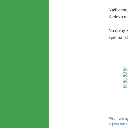
Naši cestu
Karlova m
Na úplný z
zpět na hl
Příspěvek by
si jeho
odka