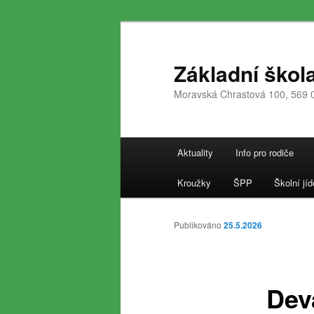
Přejít
k
hlavnímu
Základní škol
obsahu
Moravská Chrastová 100, 569 
webu
Hlavní
Aktuality
Info pro rodiče
navigační
menu
Kroužky
ŠPP
Školní jíd
Publikováno
25.5.2026
Dev