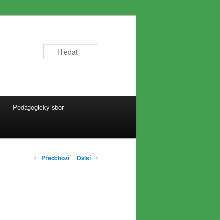
Hledat
Pedagogický sbor
Navigace
←
Předchozí
Další
→
pro
příspěvky