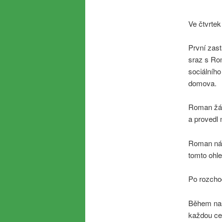
Ve čtvrtek
První zast
sraz s Rom
sociálního
domova.
Roman žáků
a provedl 
Roman nám
tomto ohle
Po rozcho
Během naš
každou cel