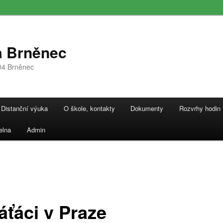
a Brněnec
04 Brněnec
Distanční výuka
O škole, kontakty
Dokumenty
Rozvrhy hodin
elna
Admin
áťáci v Praze