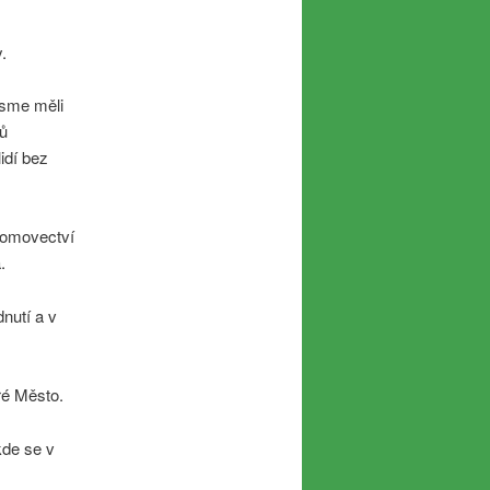
.
jsme měli
ců
idí bez
zdomovectví
.
nutí a v
ré Město.
kde se v