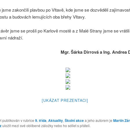
 jsme zakončili plavbou po Vltavě, kde jsme se dozvěděli zajímavosti 
ostu a budovách lemujících oba břehy Vltavy.
ávěr jsme se prošli po Karlově mostě a z Malé Strany jsme se vrátili
avní nádraží.
Mgr. Šárka Dirrová a Ing. Andrea
[UKÁZAT PREZENTACI]
l publikován v rubrice
9. třída
,
Aktuality
,
Školní akce
a jeho autorem je
Martin Zá
z
uložit mezi své oblíbené záložky nebo ho sdílet s přáteli.