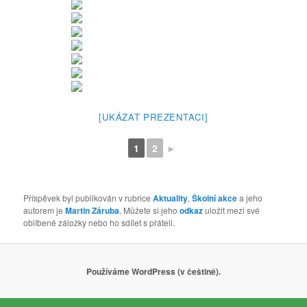
[UKÁZAT PREZENTACI]
1
2
►
Příspěvek byl publikován v rubrice
Aktuality
,
Školní akce
a jeho
autorem je
Martin Záruba
. Můžete si jeho
odkaz
uložit mezi své
oblíbené záložky nebo ho sdílet s přáteli.
Používáme WordPress (v češtině).