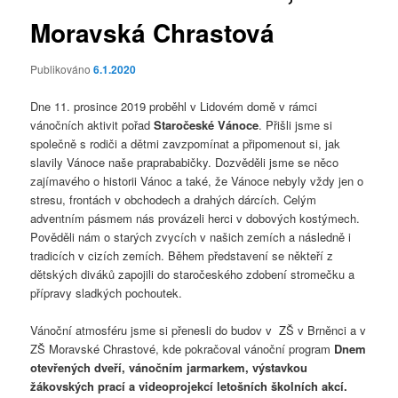
Moravská Chrastová
Publikováno
6.1.2020
Dne 11. prosince 2019 proběhl v Lidovém domě v rámci
vánočních aktivit pořad
Staročeské Vánoce
. Přišli jsme si
společně s rodiči a dětmi zavzpomínat a připomenout si, jak
slavily Vánoce naše praprababičky. Dozvěděli jsme se něco
zajímavého o historii Vánoc a také, že Vánoce nebyly vždy jen o
stresu, frontách v obchodech a drahých dárcích. Celým
adventním pásmem nás provázeli herci v dobových kostýmech.
Pověděli nám o starých zvycích v našich zemích a následně i
tradicích v cizích zemích. Během představení se někteří z
dětských diváků zapojili do staročeského zdobení stromečku a
přípravy sladkých pochoutek.
Vánoční atmosféru jsme si přenesli do budov v ZŠ v Brněnci a v
ZŠ Moravské Chrastové, kde pokračoval vánoční program
Dnem
otevřených dveří,
vánočním jarmarkem, výstavkou
žákovských prací a videoprojekcí letošních školních akcí.