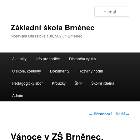
Přejít
k
Hleda
hlavnímu
obsahu
Základní škola Brněnec
webu
Moravská Chrastová 100, 569 04 Brněnec
Hlavní
Aktuality
Info pro rodiče
Distanční výuka
navigační
menu
O škole, kontakty
Dokumenty
Rozvrhy hodin
Pedagogický sbor
Kroužky
ŠPP
Školní jídelna
Admin
Navigace
←
Předchozí
Další
→
pro
příspěvky
Vánoce v ZŠ Brněnec,