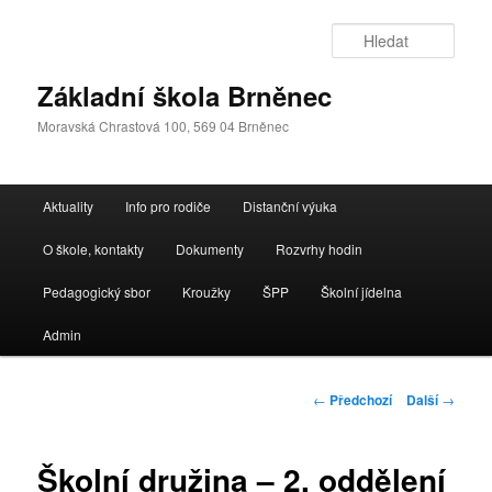
Přejít
k
Hleda
hlavnímu
obsahu
Základní škola Brněnec
webu
Moravská Chrastová 100, 569 04 Brněnec
Hlavní
Aktuality
Info pro rodiče
Distanční výuka
navigační
menu
O škole, kontakty
Dokumenty
Rozvrhy hodin
Pedagogický sbor
Kroužky
ŠPP
Školní jídelna
Admin
Navigace
←
Předchozí
Další
→
pro
příspěvky
Školní družina – 2. oddělení