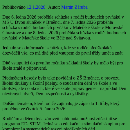
Publikováno
12.1.2026
| Autor:
Martin Záruba
Dne 6. ledna 2026 proběhla schůzka s rodiči budoucích prvňáků v
MŠ U Dvou sluníček v Brněnci, dne 7. ledna 2026 proběhla
schůzka s rodiči budoucích prvňáků v Mateřské škole v Moravské
Chrastové a dne 8. ledna 2026 proběhla schůzka s rodiči budoucích
prvňáků v Mateřské škole ve Bělé nad Svitavou.
Jednalo se o informační schůzku, kde se rodiče předškoláků
dozvěděli vše, co má dítě před vstupem do první třídy umět a znát.
Dítě vstupující do prvního ročníku základní školy by mělo být pro
školu zralé a připravené.
Předmětem besedy bylo také povídání o ZŠ Brněnec, o provozu
školní družiny a školní jídelny, o současném dění ve škole a ve
školství, ale i o akcích, které ve škole připravujeme – například Den
otevřených dveří, Den bezpečnosti a cyklistiky.
Dalším tématem, které rodiče zajímalo, je zápis do 1. třídy, který
proběhne ve čtvrtek 5. února 2026.
Rodičům a dětem byla zároveň nabídnuta možnost zúčastnit se
programu EDaSTIM. Jedná se o edukační a stimulační skupinu pro
komplexní a systematický rozvoj předškolních dětí.