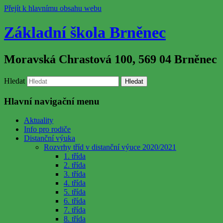
Přejít k hlavnímu obsahu webu
Základní škola Brněnec
Moravská Chrastová 100, 569 04 Brněnec
Hledat
Hlavní navigační menu
Aktuality
Info pro rodiče
Distanční výuka
Rozvrhy tříd v distanční výuce 2020/2021
1. třída
2. třída
3. třída
4. třída
5. třída
6. třída
7. třída
8. třída