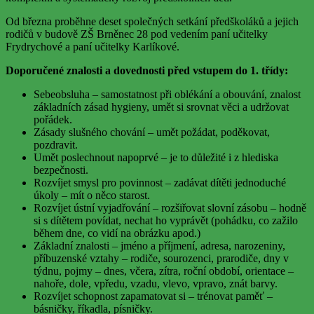
Od března proběhne deset společných setkání předškoláků a jejich
rodičů v budově ZŠ Brněnec 28 pod vedením paní učitelky
Frydrychové a paní učitelky Karlíkové.
Doporučené znalosti a dovednosti před vstupem do 1. třídy:
Sebeobsluha – samostatnost při oblékání a obouvání, znalost
základních zásad hygieny, umět si srovnat věci a udržovat
pořádek.
Zásady slušného chování – umět požádat, poděkovat,
pozdravit.
Umět poslechnout napoprvé – je to důležité i z hlediska
bezpečnosti.
Rozvíjet smysl pro povinnost – zadávat dítěti jednoduché
úkoly – mít o něco starost.
Rozvíjet ústní vyjadřování – rozšiřovat slovní zásobu – hodně
si s dítětem povídat, nechat ho vyprávět (pohádku, co zažilo
během dne, co vidí na obrázku apod.)
Základní znalosti – jméno a příjmení, adresa, narozeniny,
příbuzenské vztahy – rodiče, sourozenci, prarodiče, dny v
týdnu, pojmy – dnes, včera, zítra, roční období, orientace –
nahoře, dole, vpředu, vzadu, vlevo, vpravo, znát barvy.
Rozvíjet schopnost zapamatovat si – trénovat paměť –
básničky, říkadla, písničky.