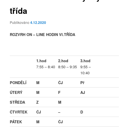
třída
Publikováno
4.12.2020
ROZVRH ON – LINE HODIN VI.TŘÍDA
1.hod
2.hod
3.hod
7:55 – 8:40
8:50 – 9:35
9:55 –
10:40
PONDĚLÍ
M
ČJ
Př
ÚTERÝ
M
F
AJ
STŘEDA
Z
M
ČTVRTEK
ČJ
–
D
PÁTEK
M
ČJ