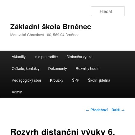
Přejít
k
Hleda
hlavnímu
obsahu
Základní škola Brněnec
webu
Moravská Chrastová 100, 569 04 Brněnec
Hlavní
Aktuality
Info pro rodiče
Distanční výuka
navigační
menu
O škole, kontakty
Dokumenty
Rozvrhy hodin
Pedagogický sbor
Kroužky
ŠPP
Školní jídelna
Admin
Navigace
←
Předchozí
Další
→
pro
příspěvky
Rozvrh distanční výuky 6.