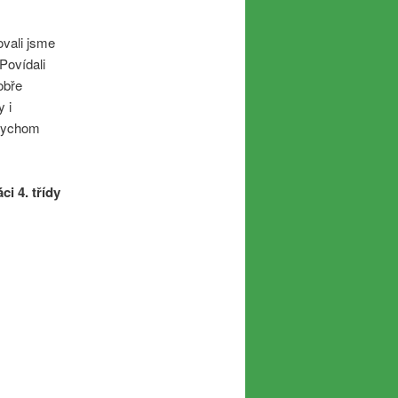
ovali jsme
Povídali
obře
 i
 bychom
áci 4. třídy