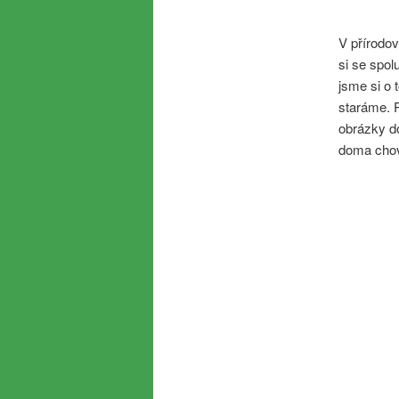
V přírodov
si se spo
jsme si o 
staráme. P
obrázky do
doma chova