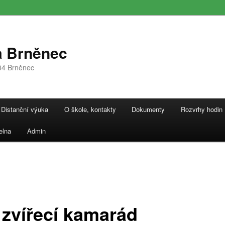
a Brněnec
04 Brněnec
Distanční výuka
O škole, kontakty
Dokumenty
Rozvrhy hodin
elna
Admin
 zvířecí kamarád