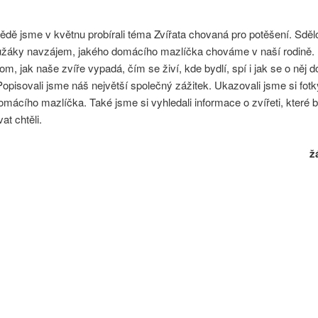
ědě jsme v květnu probírali téma Zvířata chovaná pro potěšení. Sděl
lužáky navzájem, jakého domácího mazlíčka chováme v naší rodině. 
tom, jak naše zvíře vypadá, čím se živí, kde bydlí, spí i jak se o něj d
opisovali jsme náš největší společný zážitek. Ukazovali jsme si fotky
mácího mazlíčka. Také jsme si vyhledali informace o zvířeti, které
t chtěli.
ž