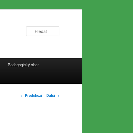
Hledat
Pedagogický sbor
Navigace
←
Předchozí
Další
→
pro
příspěvky