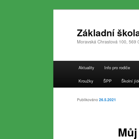
Přejít
k
hlavnímu
Základní škol
obsahu
Moravská Chrastová 100, 569 
webu
Hlavní
Aktuality
Info pro rodiče
navigační
menu
Kroužky
ŠPP
Školní jíd
Publikováno
26.5.2021
Můj