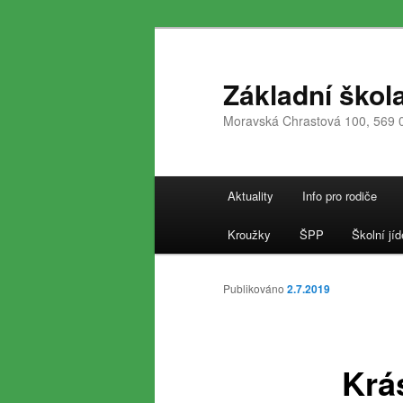
Přejít
k
hlavnímu
Základní škol
obsahu
Moravská Chrastová 100, 569 
webu
Hlavní
Aktuality
Info pro rodiče
navigační
menu
Kroužky
ŠPP
Školní jíd
Publikováno
2.7.2019
Krá