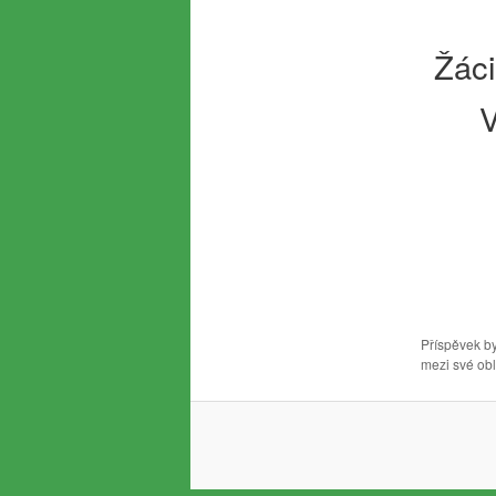
Žáci
V
Příspěvek by
mezi své obl