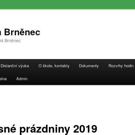
a Brněnec
04 Brněnec
Distanční výuka
O škole, kontakty
Dokumenty
Rozvrhy hodin
elna
Admin
sné prázdniny 2019