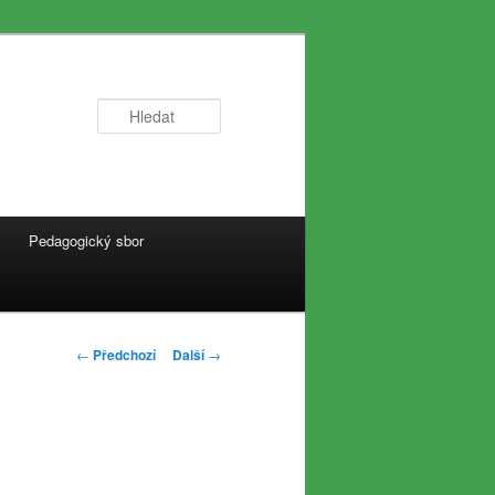
Hledat
Pedagogický sbor
Navigace
←
Předchozí
Další
→
pro
příspěvky