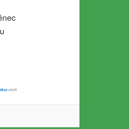
něnec
ou
dkaz
uložit