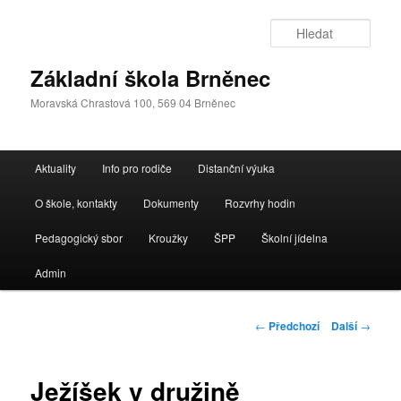
Přejít
k
Hleda
hlavnímu
obsahu
Základní škola Brněnec
webu
Moravská Chrastová 100, 569 04 Brněnec
Hlavní
Aktuality
Info pro rodiče
Distanční výuka
navigační
menu
O škole, kontakty
Dokumenty
Rozvrhy hodin
Pedagogický sbor
Kroužky
ŠPP
Školní jídelna
Admin
Navigace
←
Předchozí
Další
→
pro
příspěvky
Ježíšek v družině