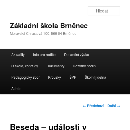
Přejít
k
Hleda
hlavnímu
obsahu
Základní škola Brněnec
webu
Moravská Chrastová 100, 569 04 Brněnec
Hlavní
Aktuality
Info pro rodiče
Distanční výuka
navigační
menu
O škole, kontakty
Dokumenty
Rozvrhy hodin
Pedagogický sbor
Kroužky
ŠPP
Školní jídelna
Admin
Navigace
←
Předchozí
Další
→
pro
příspěvky
Beseda – události v