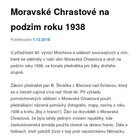
Moravské Chrastové na
podzim roku 1938
Publikováno
1.12.2018
U příležitosti 80. výročí Mnichova a událostí souvisejících s ním,
které se odehrály v naší obci Moravská Chrastová a okolí na
podzim roku 1938, se konala přednáška pro žáky druhého
stupně.
Žákům přednášel pan B. Škraňka z Březové nad Svitavou, který
se o historii zajímá více než třicet let. Při výkladu
pomnichovských událostí v Moravské Chrastové použil
přednášející názorné pomůcky (fotografie, mapy, noviny z roku
1938 a knihu „Boj o hranici“). Žáci se dozvěděli o Moravské
Chrastové, že byla tehdy jediným místem republiky, kde
československá armáda použila zbraně na obranu hranic. Dále o
hrdinech, kteří položili život v boji proti nacistickému Německu.