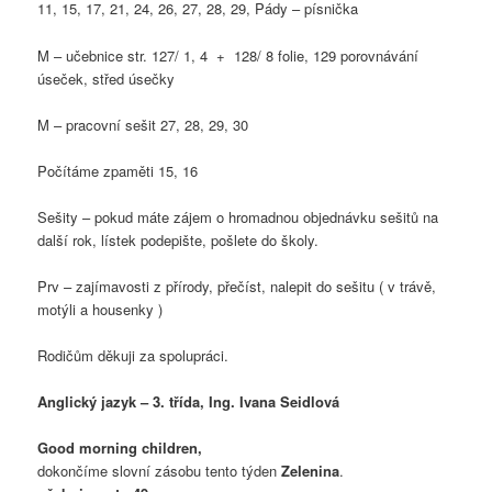
11, 15, 17, 21, 24, 26, 27, 28, 29, Pády – písnička
M – učebnice str. 127/ 1, 4 + 128/ 8 folie, 129 porovnávání
úseček, střed úsečky
M – pracovní sešit 27, 28, 29, 30
Počítáme zpaměti 15, 16
Sešity – pokud máte zájem o hromadnou objednávku sešitů na
další rok, lístek podepište, pošlete do školy.
Prv – zajímavosti z přírody, přečíst, nalepit do sešitu ( v trávě,
motýli a housenky )
Rodičům děkuji za spolupráci.
Anglický jazyk – 3. třída, Ing. Ivana Seidlová
Good morning children,
dokončíme slovní zásobu tento týden
Zelenina
.