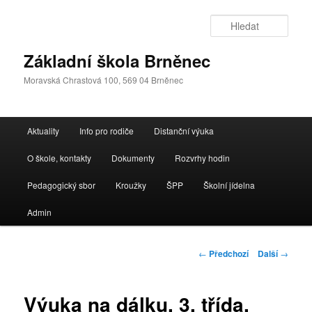
Přejít
k
Hleda
hlavnímu
obsahu
Základní škola Brněnec
webu
Moravská Chrastová 100, 569 04 Brněnec
Hlavní
Aktuality
Info pro rodiče
Distanční výuka
navigační
menu
O škole, kontakty
Dokumenty
Rozvrhy hodin
Pedagogický sbor
Kroužky
ŠPP
Školní jídelna
Admin
Navigace
←
Předchozí
Další
→
pro
příspěvky
Výuka na dálku, 3. třída,