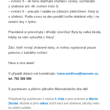
– cvičení 5 – do textu doplňujte chybějící výrazy, vycházejte
z učebnice (str. 49, cvičení číslo 3)
– cvičení 6 – pracujte i nadále se zdravým jídelníčkem, který je
v učebnici. Podle vzoru na den pondělí,tvořte obdobné věty i na
ostatní dny v týdnu.
Pravidelně si procvičujte i dřívější slovíčka! Byla by velká škoda,
kdyby se vám vykouřila z hlavy!
Žáci, kteří mívají zkrácené testy, si mohou vypracovat pouze
polovinu z každého cvičení.
Have a nice week!
V případě dotazů mě kontaktujte:
ivana.seidlova@seznam.cz
,
tel: 792 368 996
S pozdravem a přáním pěkného Mezinárodního dne dětí
Příspěvek byl publikován v rubrice
3. třída
a jeho autorem je
Martin
Záruba
. Můžete si jeho
odkaz
uložit mezi své oblíbené záložky nebo
ho sdílet s přáteli.