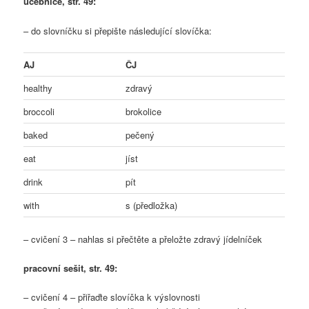
učebnice, str. 49:
– do slovníčku si přepište následující slovíčka:
AJ
ČJ
healthy
zdravý
broccoli
brokolice
baked
pečený
eat
jíst
drink
pít
with
s (předložka)
– cvičení 3 – nahlas si přečtěte a přeložte zdravý jídelníček
pracovní sešit, str. 49:
– cvičení 4 – přiřaďte slovíčka k výslovnosti