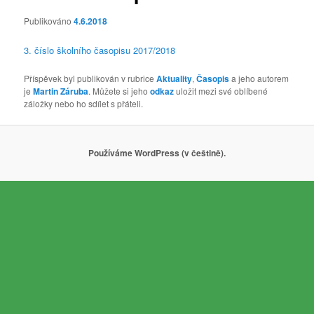
Publikováno
4.6.2018
3. číslo školního časopisu 2017/2018
Příspěvek byl publikován v rubrice
Aktuality
,
Časopis
a jeho autorem
je
Martin Záruba
. Můžete si jeho
odkaz
uložit mezi své oblíbené
záložky nebo ho sdílet s přáteli.
Používáme WordPress (v češtině).