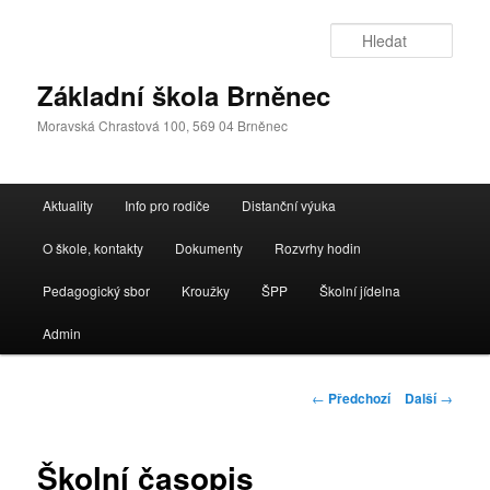
Přejít
k
Hleda
hlavnímu
obsahu
Základní škola Brněnec
webu
Moravská Chrastová 100, 569 04 Brněnec
Hlavní
Aktuality
Info pro rodiče
Distanční výuka
navigační
menu
O škole, kontakty
Dokumenty
Rozvrhy hodin
Pedagogický sbor
Kroužky
ŠPP
Školní jídelna
Admin
Navigace
←
Předchozí
Další
→
pro
příspěvky
Školní časopis