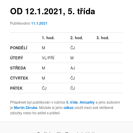
OD 12.1.2021, 5. třída
Publikováno
11.1.2021
1. hod.
2. hod.
3. hod.
PONDĚLÍ
M
ČJ
ÚTERÝ
VL/PŘÍ
M
STŘEDA
M
AJ
ČTVRTEK
M
ČJ
PÁTEK
ČJ
ČJ
Příspěvek byl publikován v rubrice
5. třída
,
Aktuality
a jeho autorem
je
Martin Záruba
. Můžete si jeho
odkaz
uložit mezi své oblíbené
záložky nebo ho sdílet s přáteli.