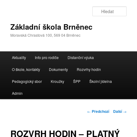
Přejít
k
Hleda
hlavnímu
obsahu
Základní škola Brněnec
webu
Moravská Chrastová 100, 569 04 Brněnec
Hlavní
Aktuality
Info pro rodiče
Distanční výuka
navigační
menu
O škole, kontakty
Dokumenty
Rozvrhy hodin
Pedagogický sbor
Kroužky
ŠPP
Školní jídelna
Admin
Navigace
←
Předchozí
Další
→
pro
příspěvky
ROZVRH HODIN – PLATNÝ