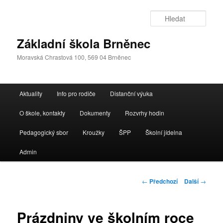
Přejít
k
Hleda
hlavnímu
obsahu
Základní škola Brněnec
webu
Moravská Chrastová 100, 569 04 Brněnec
Hlavní
Aktuality
Info pro rodiče
Distanční výuka
navigační
menu
O škole, kontakty
Dokumenty
Rozvrhy hodin
Pedagogický sbor
Kroužky
ŠPP
Školní jídelna
Admin
Navigace
←
Předchozí
Další
→
pro
příspěvky
Prázdniny ve školním roce