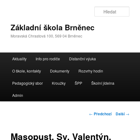
Přejít
k
Hleda
hlavnímu
obsahu
Základní škola Brněnec
webu
Moravská Chrastová 100, 569 04 Brněnec
Hlavní
Aktuality
Info pro rodiče
Distanční výuka
navigační
menu
O škole, kontakty
Dokumenty
Rozvrhy hodin
Pedagogický sbor
Kroužky
ŠPP
Školní jídelna
Admin
Navigace
←
Předchozí
Další
→
pro
příspěvky
Masopust, Sv. Valentýn,