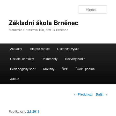
Přejít
k
Hleda
hlavnímu
obsahu
Základní škola Brněnec
webu
Moravská Chrastová 100, 569 04 Brněnec
Hlavní
Aktuality
Info pro rodiče
Distanční výuka
navigační
menu
O škole, kontakty
Dokumenty
Rozvrhy hodin
Pedagogický sbor
Kroužky
ŠPP
Školní jídelna
Admin
Navigace
←
Předchozí
Další
→
pro
příspěvky
Publikováno
2.9.2016