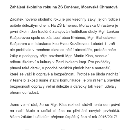
Zahájení školního roku na ZŠ Brněnec, Moravská Chrastová
Začátek nového školního roku je pro všechny žáky, jejich rodiče i
učitele důležitým dnem. Na ZŠ Brněnec, Moravská Chrastová je
první školní den tradičně zahajován ředitelkou školy Mgr. Lenkou
Kašparovou spolu se zástupci obce Brněnec, Mgr. Blahoslavem
Kašparem a místostarostkou Evou Kozákovou. Letošní 1. září
ale probíhalo v mnohem slavnostnější atmosféře, protože naše
žáky a pedagogy přijel pozdravit Mgr. Martin Kiss, vedoucí
odboru školství a kultury v Pardubickém kraji. Pro prvňáčky
přinesl také dárek, v podobě batůžků plných her a materiálů,
které se váží k dopravě a bezpečnosti. Protože se škola nachází
v těsné blízkosti rušné státní komunikace, je pro ni téma pravidel
bezpečnosti dopravy velmi důležité a dárečky tak všem udělaly
ohromnou radost.
Jsme velmi rádi, že se Mgr. Kiss rozhodl strávit tento den právě
na naší škole a udělal si čas na přivítání nových prvňáčků.
Všem žákům i učitelům přejeme úspěšný školní rok 2016/2017!