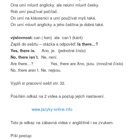
Ona umí mluvit anglicky, ale neumí mluvit česky.
Rob umí používat počítač.
On umí na klávesnici a umí používat myš také.
On umí mluvit anglicky a jeho čeština je dobrá také.
výslovnost:
can ( ken) ale can´t (kánt)
Zapiš do sešitu – otázka a odpověď:
Is there…?
Yes, there is.
Ano, je. (jednotné číslo)
No, there isn´t.
Ne, není.
Are there…? Yes, there are Ano, jsou. (množné číslo)
No, there aren´t. Ne, nejsou.
Vyplň si pracovní sešit str. 32.
Posílám odkaz na 2 videa a postup jejich nastavení.
www.jazyky-online.info
Toto je odkaz na zábavná videa v angličtině i se zvukem.
Píši postup: