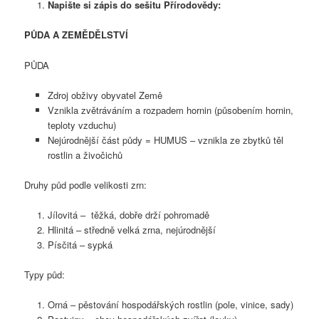
Napište si zápis do sešitu Přírodovědy:
PŮDA A ZEMĚDĚLSTVÍ
PŮDA
Zdroj obživy obyvatel Země
Vznikla zvětráváním a rozpadem hornin (působením hornin,
teploty vzduchu)
Nejúrodnější část půdy = HUMUS – vznikla ze zbytků těl
rostlin a živočichů
Druhy půd podle velikosti zrn:
Jílovitá – těžká, dobře drží pohromadě
Hlinitá – středně velká zrna, nejúrodnější
Písčitá – sypká
Typy půd:
Orná – pěstování hospodářských rostlin (pole, vinice, sady)