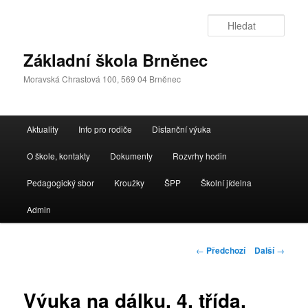
Přejít
k
Hleda
hlavnímu
obsahu
Základní škola Brněnec
webu
Moravská Chrastová 100, 569 04 Brněnec
Hlavní
Aktuality
Info pro rodiče
Distanční výuka
navigační
menu
O škole, kontakty
Dokumenty
Rozvrhy hodin
Pedagogický sbor
Kroužky
ŠPP
Školní jídelna
Admin
Navigace
←
Předchozí
Další
→
pro
příspěvky
Výuka na dálku, 4. třída,