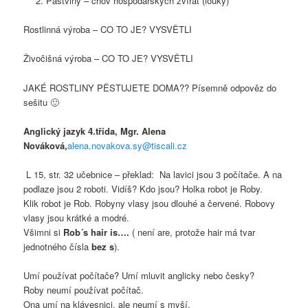
Pastviny – chov hospodářských zvířat (louky)
Rostlinná výroba – CO TO JE? VYSVĚTLI
Živočišná výroba – CO TO JE? VYSVĚTLI
JAKÉ ROSTLINY PĚSTUJETE DOMA?? Písemně odpověz do
sešitu 🙂
Anglický jazyk 4.třída, Mgr. Alena
Nováková,
alena.novakova.sy@tiscali.cz
L 15, str. 32 učebnice – překlad: Na lavici jsou 3 počítače. A na
podlaze jsou 2 roboti. Vidíš? Kdo jsou? Holka robot je Roby.
Klik robot je Rob. Robyny vlasy jsou dlouhé a červené. Robovy
vlasy jsou krátké a modré.
Všimni si
Rob´s hair is….
( není are, protože hair má tvar
jednotného čísla
bez s
).
Umí používat počítače? Umí mluvit anglicky nebo česky?
Roby neumí používat počítač.
Ona umí na klávesnici, ale neumí s myší.