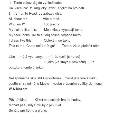
1. Tento odkaz dej do vyhledávače.
Dál klikej na: 2. Anglický jazyk, angličtina pro děti.
3. It´s Fun to Read. Je zábava číst.
All about me. Vše o mně.
Who am I? Kdo jsem?
My hair is like this. Moje vlasy vypadají takto.
My face looks like this. Můj obličej vypadá takto.
I dress like this. Oblékám se takto.
This is me. Come on! Let´s go! Toto si zkus přeložit sám.
Like – má 2 významy: 1. mít rád (učili jsme se)
2. jako (ve smyslu srovnání) – Je
použito v tomto článku.
Nezapomeňte si pustit i mikrofonek. Pokud jste vše zvládli,
pusťte si za odměnu Music – hudbu vrácením zpátky do menu.
W.A.Mozart.
Píši překlad: Klikni na poslech hrající hudby.
Mozart psal, když mu bylo jen 8 let.
Sonáta pro flétnu a piano.