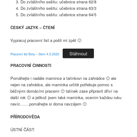
Do zvláštního sešitu: učebnice strana 62/8
Do zvláštního sešitu: učebnice strana 63/3
Do zvláštního sešitu: učebnice strana 64/5
ČESKÝ JAZYK – ČTENÍ
Vypracuj pracovní list a pošli mi zpět 🙂
Stáhnout
Pracovní list Boty – čtení 4.5.2020
PRACOVNÍ ČINNOSTI
Pomáhejte i nadále mamince a tatínkovi na zahrádce 🙂 ale
nejen na zahrádce, ale maminka určitě potřebuje pomoc s
běžnými domácími pracemi 🙂 tatínek zase připravit dříví na
další rok 🙂 a jelikož jsem také maminka, ocením každou ruku
navíc…….pomáhejte si doma navzájem 🙂
PŘÍRODOVĚDA
ÚSTNÍ ČÁST: