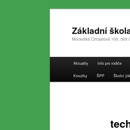
Přejít
k
hlavnímu
Základní škol
obsahu
Moravská Chrastová 100, 569 
webu
Hlavní
Aktuality
Info pro rodiče
navigační
menu
Kroužky
ŠPP
Školní jíd
tec