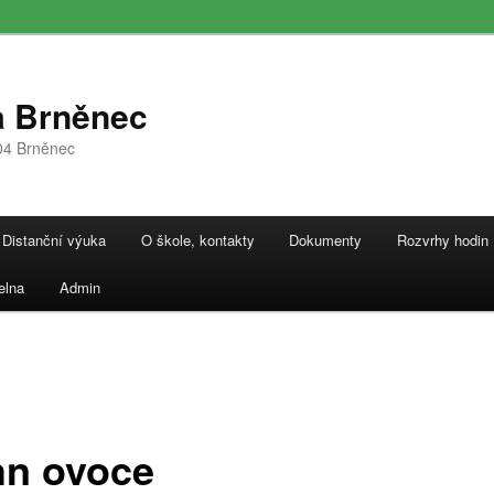
a Brněnec
04 Brněnec
Distanční výuka
O škole, kontakty
Dokumenty
Rozvrhy hodin
elna
Admin
hn ovoce