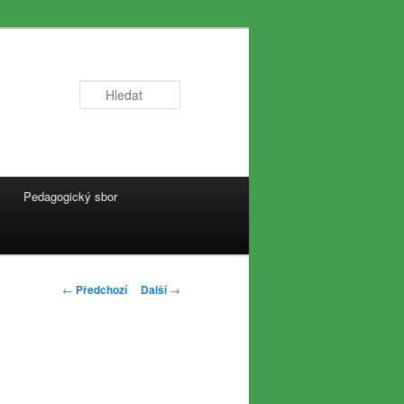
Hledat
Pedagogický sbor
Navigace
←
Předchozí
Další
→
pro
příspěvky