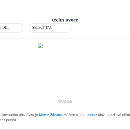
techn ovoce
ORDER BY DEFAULT
SELECT TAG
ovoce
likovaného příspěvku je
Martin Záruba
. Můžete si jeho
odkaz
uložit mezi své oblí
t s přáteli.