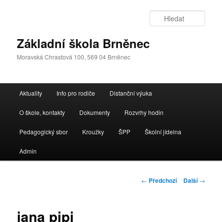
Přejít
k
Hleda
hlavnímu
obsahu
Základní škola Brněnec
webu
Moravská Chrastová 100, 569 04 Brněnec
Hlavní
Aktuality
Info pro rodiče
Distanční výuka
navigační
menu
O škole, kontakty
Dokumenty
Rozvrhy hodin
Pedagogický sbor
Kroužky
ŠPP
Školní jídelna
Admin
Navigace
←
Předchozí
Další
→
pro
příspěvky
jana pipi