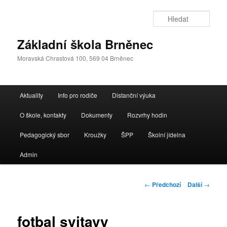
Přejít
k
Hleda
hlavnímu
obsahu
Základní škola Brněnec
webu
Moravská Chrastová 100, 569 04 Brněnec
Hlavní
Aktuality
Info pro rodiče
Distanční výuka
navigační
menu
O škole, kontakty
Dokumenty
Rozvrhy hodin
Pedagogický sbor
Kroužky
ŠPP
Školní jídelna
Admin
Navigace
←
Předchozí
Další
→
pro
příspěvky
fotbal svitavy