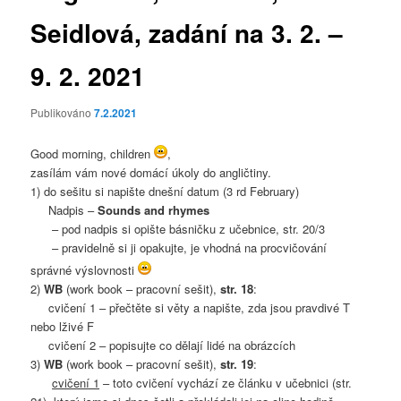
Seidlová, zadání na 3. 2. –
9. 2. 2021
Publikováno
7.2.2021
Good morning, children
,
zasílám vám nové domácí úkoly do angličtiny.
1) do sešitu si napište dnešní datum (3 rd February)
Nadpis –
Sounds and rhymes
– pod nadpis si opište básničku z učebnice, str. 20/3
– pravidelně si ji opakujte, je vhodná na procvičování
správné výslovnosti
2)
WB
(work book – pracovní sešit),
str. 18
:
cvičení 1 – přečtěte si věty a napište, zda jsou pravdivé T
nebo lživé F
cvičení 2 – popisujte co dělají lidé na obrázcích
3)
WB
(work book – pracovní sešit),
str. 19
:
cvičení 1
– toto cvičení vychází ze článku v učebnici (str.