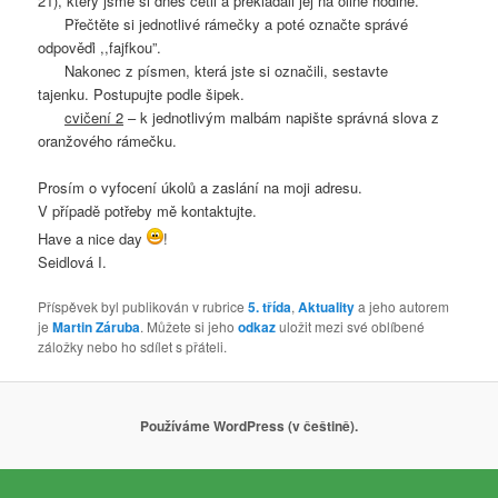
21), který jsme si dnes četli a překládali jej na oline hodině.
Přečtěte si jednotlivé rámečky a poté označte správé
odpověďi ,,fajfkou”.
Nakonec z písmen, která jste si označili, sestavte
tajenku. Postupujte podle šipek.
cvičení 2
– k jednotlivým malbám napište správná slova z
oranžového rámečku.
Prosím o vyfocení úkolů a zaslání na moji adresu.
V případě potřeby mě kontaktujte.
Have a nice day
!
Seidlová I.
Příspěvek byl publikován v rubrice
5. třída
,
Aktuality
a jeho autorem
je
Martin Záruba
. Můžete si jeho
odkaz
uložit mezi své oblíbené
záložky nebo ho sdílet s přáteli.
Používáme WordPress (v češtině).