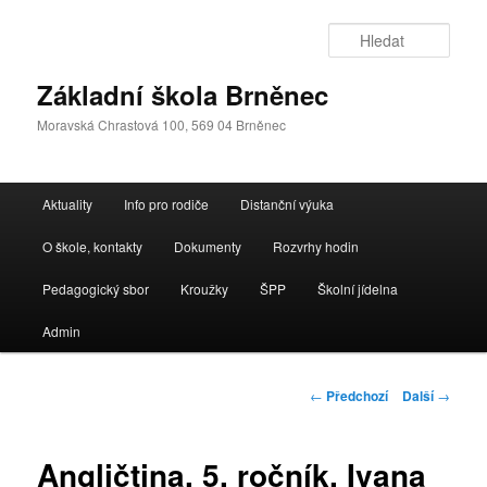
Přejít
k
Hleda
hlavnímu
obsahu
Základní škola Brněnec
webu
Moravská Chrastová 100, 569 04 Brněnec
Hlavní
Aktuality
Info pro rodiče
Distanční výuka
navigační
menu
O škole, kontakty
Dokumenty
Rozvrhy hodin
Pedagogický sbor
Kroužky
ŠPP
Školní jídelna
Admin
Navigace
←
Předchozí
Další
→
pro
příspěvky
Angličtina, 5. ročník, Ivana