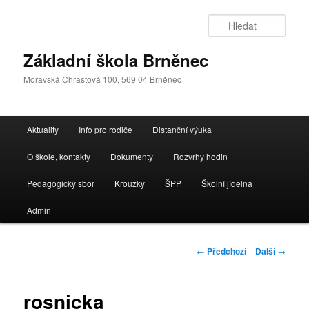
Přejít
k
Hleda
hlavnímu
obsahu
Základní škola Brněnec
webu
Moravská Chrastová 100, 569 04 Brněnec
Hlavní
Aktuality
Info pro rodiče
Distanční výuka
navigační
menu
O škole, kontakty
Dokumenty
Rozvrhy hodin
Pedagogický sbor
Kroužky
ŠPP
Školní jídelna
Admin
Navigace
←
Předchozí
Další
→
pro
příspěvky
rosnicka