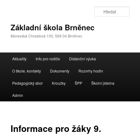
Přejít
k
Hleda
hlavnímu
obsahu
Základní škola Brněnec
webu
Moravská Chrastová 100, 569 04 Brněnec
Hlavní
Aktuality
Info pro rodiče
Distanční výuka
navigační
menu
O škole, kontakty
Dokumenty
Rozvrhy hodin
Pedagogický sbor
Kroužky
ŠPP
Školní jídelna
Admin
Informace pro žáky 9.