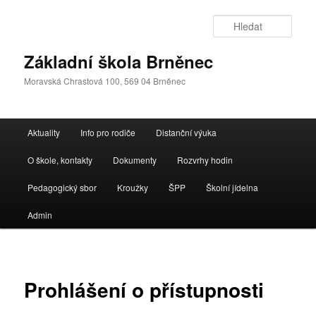
Přejít
k
Hleda
hlavnímu
obsahu
Základní škola Brněnec
webu
Moravská Chrastová 100, 569 04 Brněnec
Hlavní
Aktuality
Info pro rodiče
Distanční výuka
navigační
menu
O škole, kontakty
Dokumenty
Rozvrhy hodin
Pedagogický sbor
Kroužky
ŠPP
Školní jídelna
Admin
Prohlášení o přístupnosti