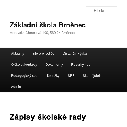
Přejít
k
Hleda
hlavnímu
obsahu
Základní škola Brněnec
webu
Moravská Chrastová 100, 569 04 Brněnec
Hlavní
Aktuality
Info pro rodiče
Distanční výuka
navigační
menu
O škole, kontakty
Dokumenty
Rozvrhy hodin
Pedagogický sbor
Kroužky
ŠPP
Školní jídelna
Admin
Zápisy školské rady